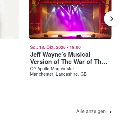
So., 18. Okt. 2026
•
19:00
Sa., 3
Jeff Wayne's Musical
Russ
Version of The War of The
York B
York,
Worlds Manchester
O2 Apollo Manchester
Manchester, Lancashire, GB
Alle anzeigen