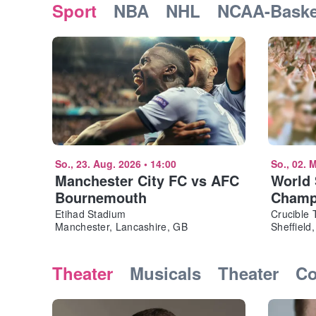
Sport
NBA
NHL
NCAA-Baske
So., 23. Aug. 2026
•
14:00
So., 02. 
Manchester City FC vs AFC
World
Bournemouth
Champi
Evenin
Etihad Stadium
Crucible 
Manchester, Lancashire, GB
Sheffield
Theater
Musicals
Theater
C