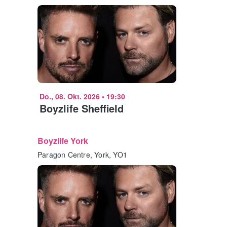
Do., 08. Okt. 2026
•
19:30
Boyzlife Sheffield
Boyzlife York
Paragon Centre, York, YO1