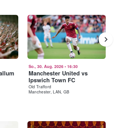
So., 30. Aug. 2026
•
16:30
Do., 2
allum
Manchester United vs
Engl
Ipswich Town FC
Test
Old Trafford
Headi
Manchester, LAN, GB
Leeds