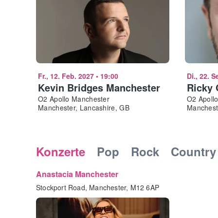
Fr., 12. Feb. 2027
•
19:00
Di., 22. S
Kevin Bridges Manchester
Ricky 
O2 Apollo Manchester
O2 Apoll
Manchester, Lancashire, GB
Manchest
Konzerte
Pop
Rock
Country
Anastacia Manchester
Stockport Road, Manchester, M12 6AP