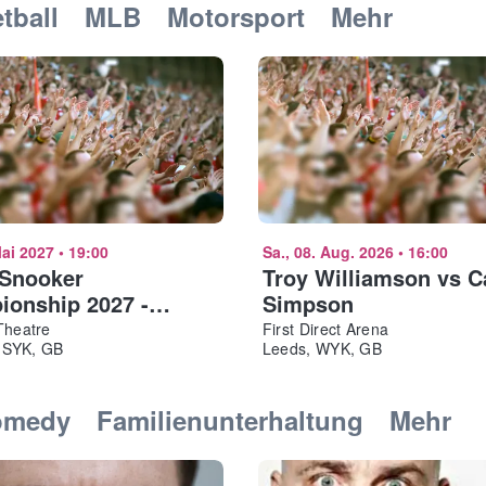
tball
MLB
Motorsport
Mehr
Mai 2027
•
19:00
Sa., 08. Aug. 2026
•
16:00
 Snooker
Troy Williamson vs C
onship 2027 -
Simpson
g - Final
Theatre
First Direct Arena
, SYK, GB
Leeds, WYK, GB
omedy
Familienunterhaltung
Mehr