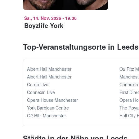
Sa., 14. Nov. 2026
•
19:30
Boyzlife York
Top-Veranstaltungsorte in Leeds
Albert Hall Manchester
O2 Ritz M
Albert Hall Manchester
Manchest
Co-op Live
Connexin 
Connexin Live
First Dire
Opera House Manchester
Opera Ho
York Barbican Centre
The Royal
O2 Ritz Manchester
Hull City H
Städte in der Nähe von Leeds