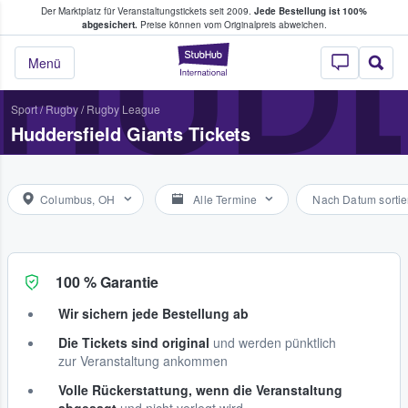
Der Marktplatz für Veranstaltungstickets seit 2009.
Jede Bestellung ist 100%
ans Tickets kaufen & verkaufen
HUDD
abgesichert.
Preise können vom Originalpreis abweichen.
StubHub - Wo Fans
Menü
Sport
/
Rugby
/
Rugby League
Huddersfield Giants Tickets
Columbus, OH
Alle Termine
Nach Datum sortie
100 % Garantie
Wir sichern jede Bestellung ab
Die Tickets sind original
und werden pünktlich
zur Veranstaltung ankommen
Volle Rückerstattung, wenn die Veranstaltung