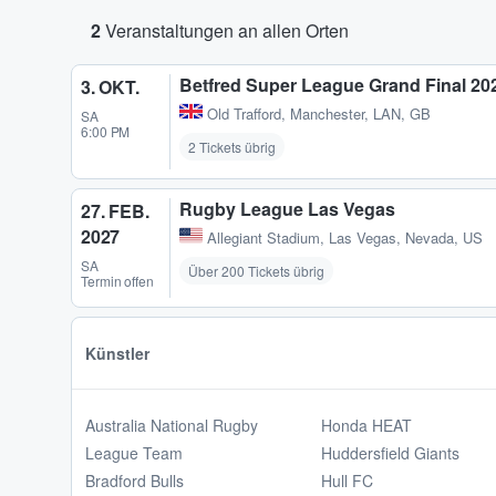
2
Veranstaltungen an allen Orten
Betfred Super League Grand Final 20
3. OKT.
Old Trafford
,
Manchester, LAN, GB
SA
6:00 PM
2 Tickets übrig
Rugby League Las Vegas
27. FEB.
2027
Allegiant Stadium
,
Las Vegas, Nevada, US
SA
Über 200 Tickets übrig
Termin offen
Künstler
Australia National Rugby
Honda HEAT
League Team
Huddersfield Giants
Bradford Bulls
Hull FC