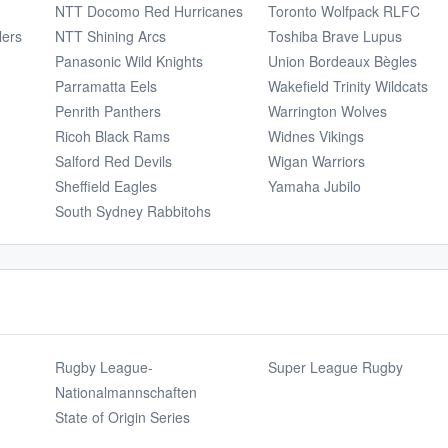
NTT Docomo Red Hurricanes
Toronto Wolfpack RLFC
lers
NTT Shining Arcs
Toshiba Brave Lupus
Panasonic Wild Knights
Union Bordeaux Bègles
Parramatta Eels
Wakefield Trinity Wildcats
Penrith Panthers
Warrington Wolves
Ricoh Black Rams
Widnes Vikings
Salford Red Devils
Wigan Warriors
Sheffield Eagles
Yamaha Jubilo
South Sydney Rabbitohs
Rugby League-
Super League Rugby
Nationalmannschaften
State of Origin Series