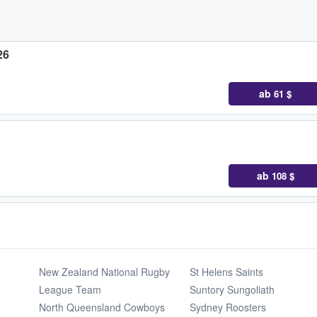
26
ab
61 $
ab
108 $
New Zealand National Rugby
St Helens Saints
League Team
Suntory Sungoliath
North Queensland Cowboys
Sydney Roosters