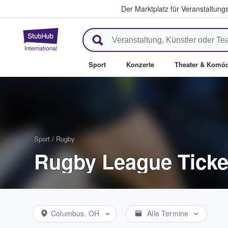
Der Marktplatz für Veranstaltungs
StubHub - Wo Fans Tickets kau
Sport
Konzerte
Theater & Komöd
Sport
/
Rugby
Rugby League Ticke
Columbus, OH
Alle Termine