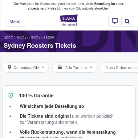
Der Marktplatz für Veranstaltungstickets seit 2009.
Jede Bestellung ist 100%
ans Tickets kaufen & verkaufen
SYD
abgesichert.
Preise können vom Originalpreis abweichen.
StubHub - Wo Fans
Menü
Sport
/
Rugby
/
Rugby League
Sydney Roosters Tickets
Columbus, OH
Alle Termine
Nach Datum sortie
100 % Garantie
Wir sichern jede Bestellung ab
Die Tickets sind original
und werden pünktlich
zur Veranstaltung ankommen
Volle Rückerstattung, wenn die Veranstaltung