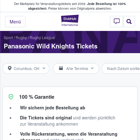
Der Marktplatz für Veranstaltungstickets seit 2009.
Jede Bestellung ist 100%
ans Tickets kaufen & verkaufen
PANA
abgesichert.
Preise können vom Originalpreis abweichen.
StubHub - Wo Fans
Menü
Sport
/
Rugby
/
Rugby League
Panasonic Wild Knights Tickets
Columbus, OH
Alle Termine
Nach Datum sortie
100 % Garantie
Wir sichern jede Bestellung ab
Die Tickets sind original
und werden pünktlich
zur Veranstaltung ankommen
Volle Rückerstattung, wenn die Veranstaltung