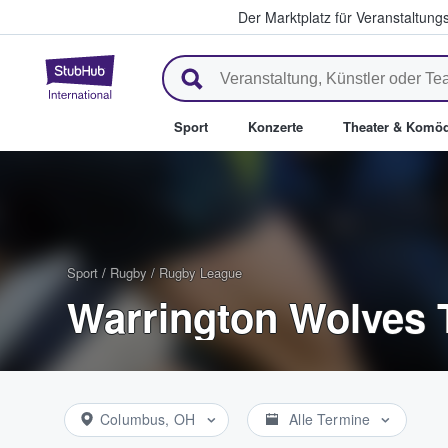
Der Marktplatz für Veranstaltungs
StubHub - Wo Fans Tickets kau
Sport
Konzerte
Theater & Komöd
Sport
/
Rugby
/
Rugby League
Warrington Wolves 
Columbus, OH
Alle Termine