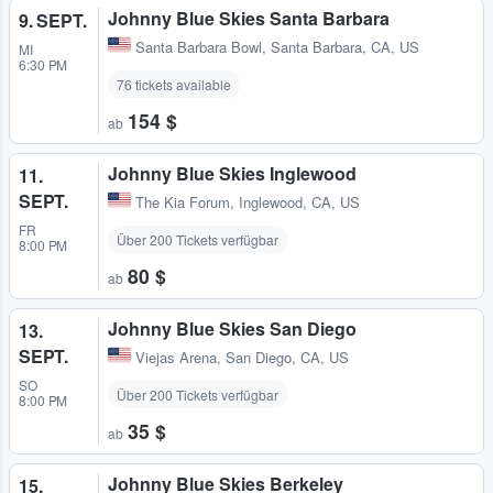
Johnny Blue Skies Santa Barbara
9. SEPT.
Santa Barbara Bowl
,
Santa Barbara, CA, US
MI
6:30 PM
76 tickets available
154 $
ab
Johnny Blue Skies Inglewood
11.
SEPT.
The Kia Forum
,
Inglewood, CA, US
FR
Über 200 Tickets verfügbar
8:00 PM
80 $
ab
Johnny Blue Skies San Diego
13.
SEPT.
Viejas Arena
,
San Diego, CA, US
SO
Über 200 Tickets verfügbar
8:00 PM
35 $
ab
Johnny Blue Skies Berkeley
15.