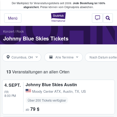
Der Marktplatz für Veranstaltungstickets seit 2009.
Jede Bestellung ist 100%
ans Tickets kaufen & verkaufen
JOHN
abgesichert.
Preise können vom Originalpreis abweichen.
StubHub - Wo Fans
Menü
Konzert
/
Rock
Johnny Blue Skies Tickets
Columbus, OH
Alle Termine
Nach Datum sortie
13
Veranstaltungen an allen Orten
Johnny Blue Skies Austin
4. SEPT.
Moody Center ATX
,
Austin, TX, US
FR
8:00 PM
Über 200 Tickets verfügbar
79 $
ab