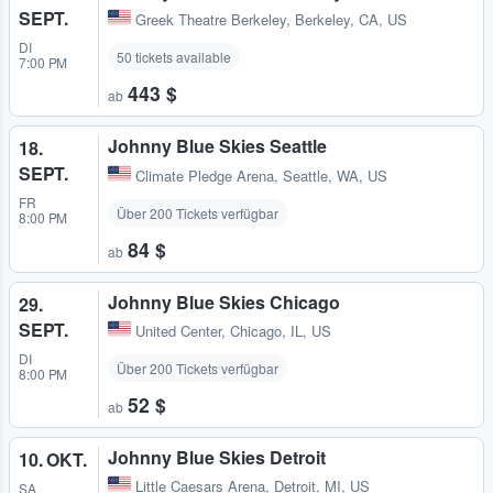
SEPT.
Greek Theatre Berkeley
,
Berkeley, CA, US
DI
50 tickets available
7:00 PM
443 $
ab
Johnny Blue Skies Seattle
18.
SEPT.
Climate Pledge Arena
,
Seattle, WA, US
FR
Über 200 Tickets verfügbar
8:00 PM
84 $
ab
Johnny Blue Skies Chicago
29.
SEPT.
United Center
,
Chicago, IL, US
DI
Über 200 Tickets verfügbar
8:00 PM
52 $
ab
Johnny Blue Skies Detroit
10. OKT.
Little Caesars Arena
,
Detroit, MI, US
SA