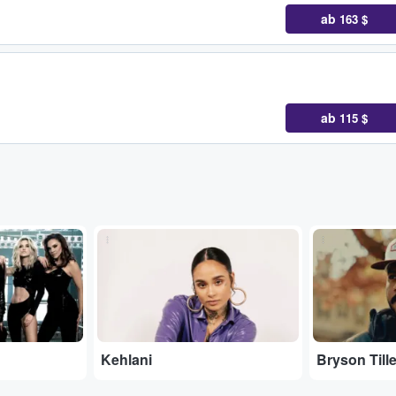
ab
163 $
ab
115 $
...
...
Kehlani
Bryson Tille