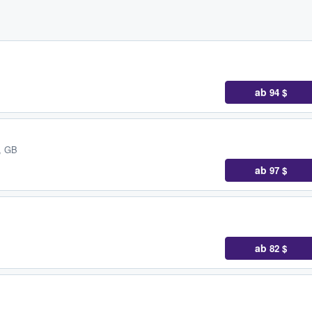
ab
94 $
, GB
ab
97 $
ab
82 $