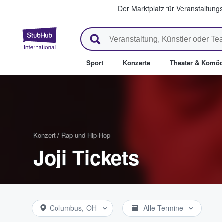
Der Marktplatz für Veranstaltungs
StubHub - Wo Fans Tickets kau
Sport
Konzerte
Theater & Komöd
Konzert
/
Rap und Hip-Hop
Joji Tickets
Columbus, OH
Alle Termine