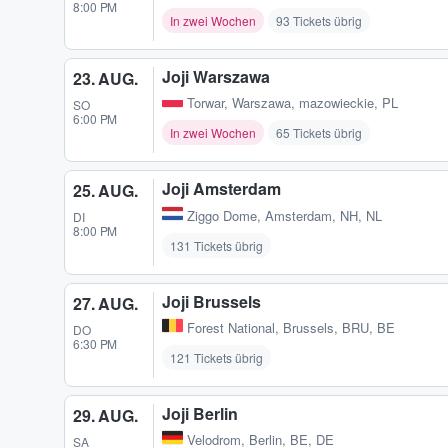
8:00 PM
In zwei Wochen
93 Tickets übrig
Joji Warszawa
23. AUG.
Torwar
,
Warszawa, mazowieckie, PL
SO
6:00 PM
In zwei Wochen
65 Tickets übrig
Joji Amsterdam
25. AUG.
Ziggo Dome
,
Amsterdam, NH, NL
DI
8:00 PM
131 Tickets übrig
Joji Brussels
27. AUG.
Forest National
,
Brussels, BRU, BE
DO
6:30 PM
121 Tickets übrig
Joji Berlin
29. AUG.
Velodrom
,
Berlin, BE, DE
SA