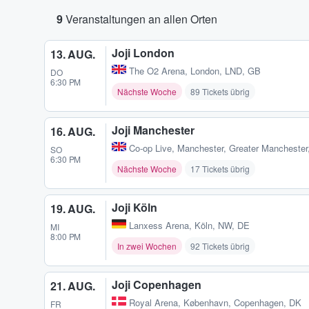
9
Veranstaltungen an allen Orten
Joji London
13. AUG.
The O2 Arena
,
London, LND, GB
DO
6:30 PM
Nächste Woche
89 Tickets übrig
Joji Manchester
16. AUG.
Co-op Live
,
Manchester, Greater Manchester
SO
6:30 PM
Nächste Woche
17 Tickets übrig
Joji Köln
19. AUG.
Lanxess Arena
,
Köln, NW, DE
MI
8:00 PM
In zwei Wochen
92 Tickets übrig
Joji Copenhagen
21. AUG.
Royal Arena
,
København, Copenhagen, DK
FR