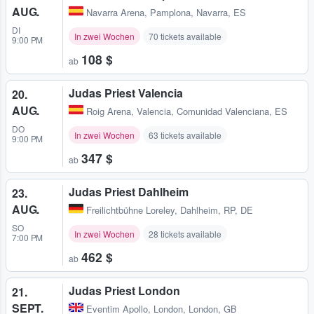
AUG.
Navarra Arena
,
Pamplona, Navarra, ES
DI
In zwei Wochen
70 tickets available
9:00 PM
108 $
ab
Judas Priest Valencia
20.
AUG.
Roig Arena
,
Valencia, Comunidad Valenciana, ES
DO
In zwei Wochen
63 tickets available
9:00 PM
347 $
ab
Judas Priest Dahlheim
23.
AUG.
Freilichtbühne Loreley
,
Dahlheim, RP, DE
SO
In zwei Wochen
28 tickets available
7:00 PM
462 $
ab
Judas Priest London
21.
SEPT.
Eventim Apollo
,
London, London, GB