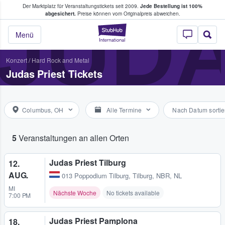
Der Marktplatz für Veranstaltungstickets seit 2009.
Jede Bestellung ist 100%
ans Tickets kaufen & verkaufen
JUDA
abgesichert.
Preise können vom Originalpreis abweichen.
StubHub - Wo Fans
Menü
Konzert
/
Hard Rock and Metal
Judas Priest Tickets
Columbus, OH
Alle Termine
Nach Datum sortie
5
Veranstaltungen an allen Orten
Judas Priest Tilburg
12.
AUG.
013 Poppodium Tilburg
,
Tilburg, NBR, NL
MI
Nächste Woche
No tickets available
7:00 PM
Judas Priest Pamplona
18.