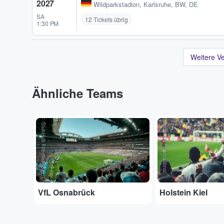
2027
Wildparkstadion
,
Karlsruhe, BW, DE
SA
12 Tickets übrig
1:30 PM
Weitere V
Ähnliche Teams
StubHub International
StubHub International
VfL Osnabrück
Holstein Kiel