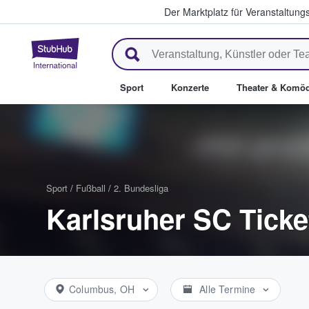
Der Marktplatz für Veranstaltungs
StubHub - Wo Fans Tickets kau
Sport
Konzerte
Theater & Komöd
Sport
/
Fußball
/
2. Bundesliga
Karlsruher SC Ticke
Columbus, OH
Alle Termine