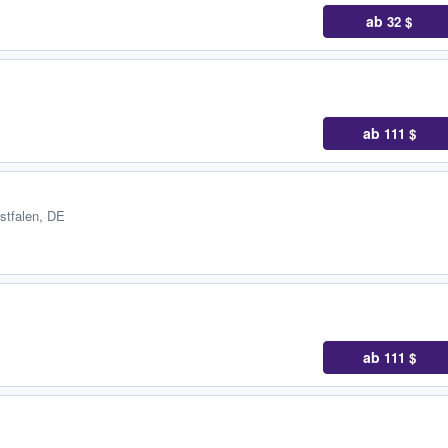
ab
32 $
ab
111 $
stfalen, DE
ab
111 $