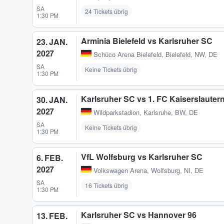
SA
24 Tickets übrig
1:30 PM
Arminia Bielefeld vs Karlsruher SC
23. JAN.
2027
Schüco Arena Bielefeld
,
Bielefeld, NW, DE
SA
Keine Tickets übrig
1:30 PM
Karlsruher SC vs 1. FC Kaiserslauter
30. JAN.
2027
Wildparkstadion
,
Karlsruhe, BW, DE
SA
Keine Tickets übrig
1:30 PM
VfL Wolfsburg vs Karlsruher SC
6. FEB.
2027
Volkswagen Arena
,
Wolfsburg, NI, DE
SA
16 Tickets übrig
1:30 PM
Karlsruher SC vs Hannover 96
13. FEB.