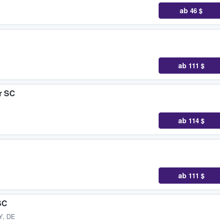
ab
46 $
ab
111 $
r SC
ab
114 $
ab
111 $
SC
BY, DE