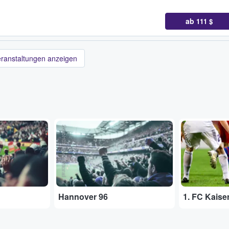
ab
111 $
eranstaltungen anzeigen
StubHub International
Adobe Stock
Hannover 96
1. FC Kaise