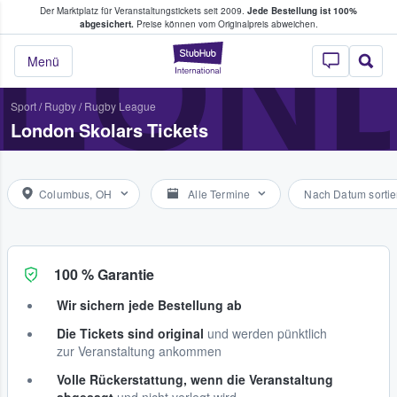
Der Marktplatz für Veranstaltungstickets seit 2009.
Jede Bestellung ist 100%
ans Tickets kaufen & verkaufen
LON
abgesichert.
Preise können vom Originalpreis abweichen.
StubHub - Wo Fans
Menü
Sport
/
Rugby
/
Rugby League
London Skolars Tickets
Columbus, OH
Alle Termine
Nach Datum sortie
100 % Garantie
Wir sichern jede Bestellung ab
Die Tickets sind original
und werden pünktlich
zur Veranstaltung ankommen
Volle Rückerstattung, wenn die Veranstaltung