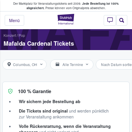
Der Marktplatz für Veranstaltungstickets seit 2009.
Jede Bestellung ist 100%
ans Tickets kaufen & verkaufen
MAF
abgesichert.
Preise können vom Originalpreis abweichen.
StubHub - Wo Fans
Menü
Konzert
/
Pop
Mafalda Cardenal Tickets
Columbus, OH
Alle Termine
Nach Datum sortie
100 % Garantie
Wir sichern jede Bestellung ab
Die Tickets sind original
und werden pünktlich
zur Veranstaltung ankommen
Volle Rückerstattung, wenn die Veranstaltung