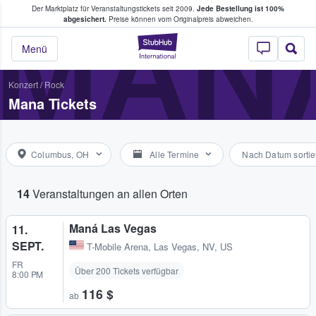
Der Marktplatz für Veranstaltungstickets seit 2009.
Jede Bestellung ist 100%
ans Tickets kaufen & verkaufen
MAN
abgesichert.
Preise können vom Originalpreis abweichen.
StubHub - Wo Fans
Menü
Konzert
/
Rock
Mana Tickets
Columbus, OH
Alle Termine
Nach Datum sortie
14
Veranstaltungen an allen Orten
Maná Las Vegas
11.
SEPT.
T-Mobile Arena
,
Las Vegas, NV, US
FR
Über 200 Tickets verfügbar
8:00 PM
116 $
ab