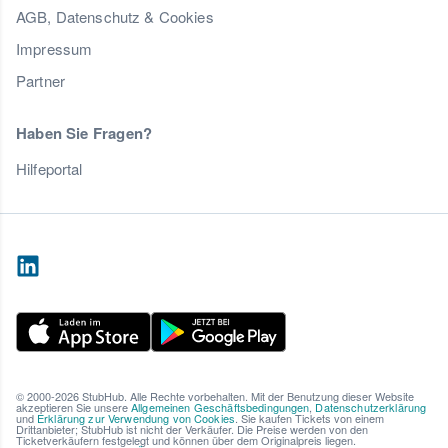
AGB, Datenschutz & Cookies
Impressum
Partner
Haben Sie Fragen?
Hilfeportal
© 2000-2026 StubHub. Alle Rechte vorbehalten. Mit der Benutzung dieser Website
akzeptieren Sie unsere
Allgemeinen Geschäftsbedingungen
,
Datenschutzerklärung
und
Erklärung zur Verwendung von Cookies
. Sie kaufen Tickets von einem
Drittanbieter; StubHub ist nicht der Verkäufer. Die Preise werden von den
Ticketverkäufern festgelegt und können über dem Originalpreis liegen.