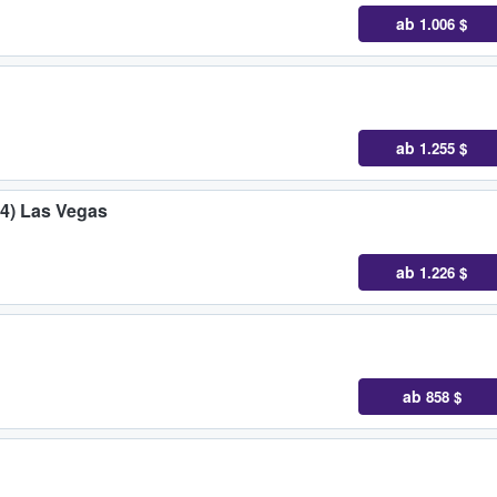
ab
1.006 $
ab
1.255 $
24) Las Vegas
ab
1.226 $
ab
858 $