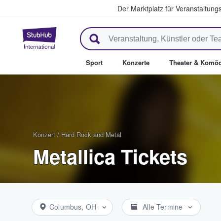
Der Marktplatz für Veranstaltungs
StubHub - Wo Fans Tickets kau
Sport
Konzerte
Theater & Komöd
Konzert
/
Hard Rock and Metal
Metallica Tickets
Columbus, OH
Alle Termine