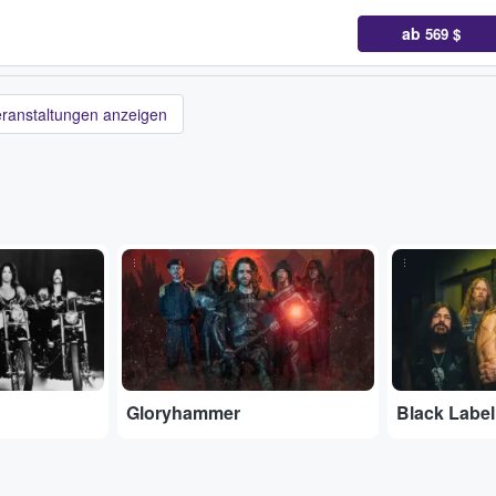
ab
569 $
eranstaltungen anzeigen
...
...
Gloryhammer
Black Label