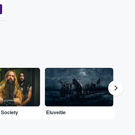
...
...
 Society
Eluveitie
Amorp