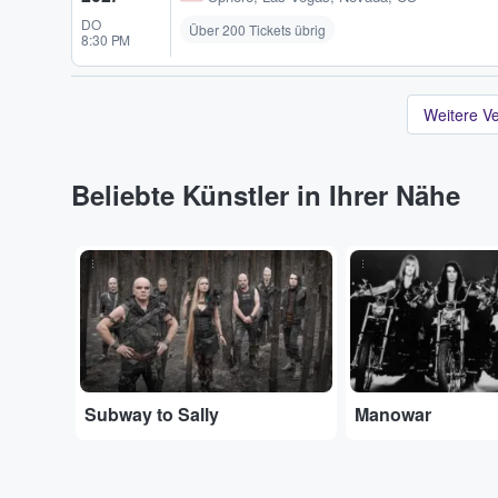
DO
Über 200 Tickets übrig
8:30 PM
Weitere V
Beliebte Künstler in Ihrer Nähe
...
...
Subway to Sally
Manowar