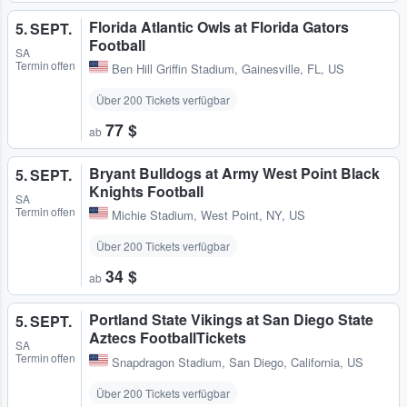
Florida Atlantic Owls at Florida Gators
5. SEPT.
Football
SA
Termin offen
Ben Hill Griffin Stadium
,
Gainesville, FL, US
Über 200 Tickets verfügbar
77 $
ab
Bryant Bulldogs at Army West Point Black
5. SEPT.
Knights Football
SA
Termin offen
Michie Stadium
,
West Point, NY, US
Über 200 Tickets verfügbar
34 $
ab
Portland State Vikings at San Diego State
5. SEPT.
Aztecs FootballTickets
SA
Termin offen
Snapdragon Stadium
,
San Diego, California, US
Über 200 Tickets verfügbar