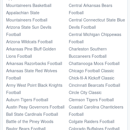
Mountaineers Basketball
Central Arkansas Bears
Appalachian State
Football
Mountaineers Football
Central Connecticut State Blue
Arizona State Sun Devils
Devils Football
Football
Central Michigan Chippewas
Arizona Wildcats Football
Football
Arkansas Pine Bluff Golden
Charleston Southern
Lions Football
Buccaneers Football
Arkansas Razorbacks Football
Chattanooga Mocs Football
Arkansas State Red Wolves
Chicago Football Classic
Football
Chick-fil-A Kickoff Classic
Army West Point Black Knights
Cincinnati Bearcats Football
Football
Circle City Classic
Auburn Tigers Football
Clemson Tigers Football
Austin Peay Governors Football
Coastal Carolina Chanticleers
Ball State Cardinals Football
Football
Battle of the Piney Woods
Colgate Raiders Football
Baylor Bears Football
Colorado Buffaloes Football