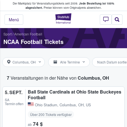
Der Marktplatz für Veranstaltungstickets seit 2009.
Jede Bestellung ist 100%
ans Tickets kaufen & verkaufen
NCA
abgesichert.
Preise können vom Originalpreis abweichen.
StubHub - Wo Fans
Menü
Sport
/
American Football
NCAA Football Tickets
Columbus, OH
Alle Termine
Nach Datum sortie
7
Veranstaltungen in der Nähe von
Columbus, OH
Ball State Cardinals at Ohio State Buckeyes
5. SEPT.
Football
SA
Termin offen
Ohio Stadium
,
Columbus, OH, US
Über 200 Tickets verfügbar
74 $
ab