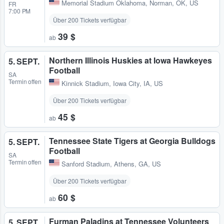
Memorial Stadium Oklahoma
,
Norman, OK, US
FR
7:00 PM
Über 200 Tickets verfügbar
39 $
ab
Northern Illinois Huskies at Iowa Hawkeyes
5. SEPT.
Football
SA
Termin offen
Kinnick Stadium
,
Iowa City, IA, US
Über 200 Tickets verfügbar
45 $
ab
Tennessee State Tigers at Georgia Bulldogs
5. SEPT.
Football
SA
Termin offen
Sanford Stadium
,
Athens, GA, US
Über 200 Tickets verfügbar
60 $
ab
Furman Paladins at Tennessee Volunteers
5. SEPT.