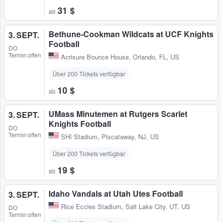
31 $
ab
Bethune-Cookman Wildcats at UCF Knights
3. SEPT.
Football
DO
Termin offen
Acrisure Bounce House
,
Orlando, FL, US
Über 200 Tickets verfügbar
10 $
ab
UMass Minutemen at Rutgers Scarlet
3. SEPT.
Knights Football
DO
Termin offen
SHI Stadium
,
Piscataway, NJ, US
Über 200 Tickets verfügbar
19 $
ab
Idaho Vandals at Utah Utes Football
3. SEPT.
Rice Eccles Stadium
,
Salt Lake City, UT, US
DO
Termin offen