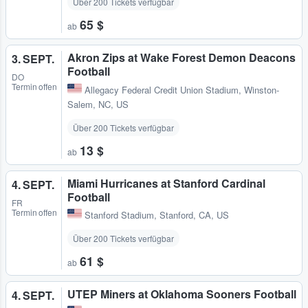
Über 200 Tickets verfügbar
65 $
ab
Akron Zips at Wake Forest Demon Deacons
3. SEPT.
Football
DO
Termin offen
Allegacy Federal Credit Union Stadium
,
Winston-
Salem, NC, US
Über 200 Tickets verfügbar
13 $
ab
Miami Hurricanes at Stanford Cardinal
4. SEPT.
Football
FR
Termin offen
Stanford Stadium
,
Stanford, CA, US
Über 200 Tickets verfügbar
61 $
ab
UTEP Miners at Oklahoma Sooners Football
4. SEPT.