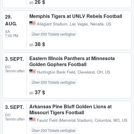
26 $
ab
Memphis Tigers at UNLV Rebels Football
29.
AUG.
Allegiant Stadium
,
Las Vegas, Nevada, US
SA
Über 200 Tickets verfügbar
7:00 PM
38 $
ab
Eastern Illinois Panthers at Minnesota
3. SEPT.
Golden Gophers Football
DO
Termin offen
Huntington Bank Field
,
Cleveland, OH, US
Über 200 Tickets verfügbar
37 $
ab
Arkansas Pine Bluff Golden Lions at
3. SEPT.
Missouri Tigers Football
DO
Termin offen
Faurot Field (Memorial Stadium)
,
Columbia, MO, US
Über 200 Tickets verfügbar