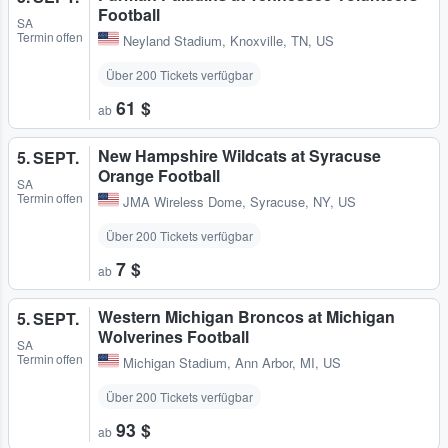
Football
SA
Termin offen
Neyland Stadium
,
Knoxville, TN, US
Über 200 Tickets verfügbar
61 $
ab
New Hampshire Wildcats at Syracuse
5. SEPT.
Orange Football
SA
Termin offen
JMA Wireless Dome
,
Syracuse, NY, US
Über 200 Tickets verfügbar
7 $
ab
Western Michigan Broncos at Michigan
5. SEPT.
Wolverines Football
SA
Termin offen
Michigan Stadium
,
Ann Arbor, MI, US
Über 200 Tickets verfügbar
93 $
ab