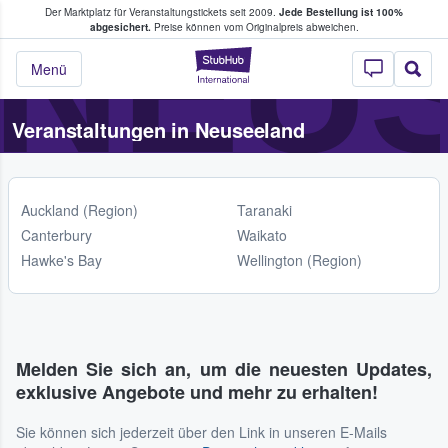
NEU
Der Marktplatz für Veranstaltungstickets seit 2009.
Jede Bestellung ist 100%
ans Tickets kaufen & verkaufen
abgesichert.
Preise können vom Originalpreis abweichen.
StubHub - Wo Fans
Menü
Veranstaltungen in Neuseeland
Auckland (Region)
Taranaki
Canterbury
Waikato
Hawke's Bay
Wellington (Region)
Melden Sie sich an, um die neuesten Updates,
exklusive Angebote und mehr zu erhalten!
Sie können sich jederzeit über den Link in unseren E-Mails