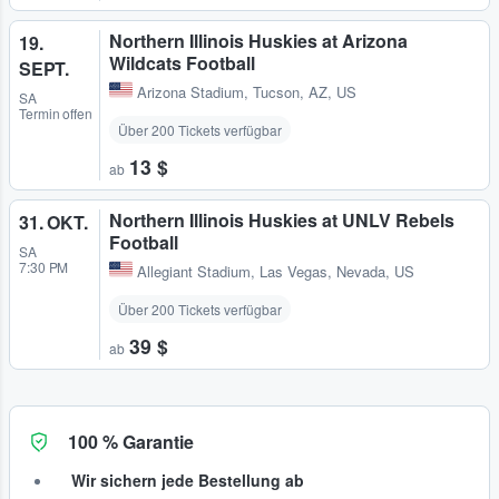
Northern Illinois Huskies at Arizona
19.
Wildcats Football
SEPT.
Arizona Stadium
,
Tucson, AZ, US
SA
Termin offen
Über 200 Tickets verfügbar
13 $
ab
Northern Illinois Huskies at UNLV Rebels
31. OKT.
Football
SA
7:30 PM
Allegiant Stadium
,
Las Vegas, Nevada, US
Über 200 Tickets verfügbar
39 $
ab
100 % Garantie
Wir sichern jede Bestellung ab