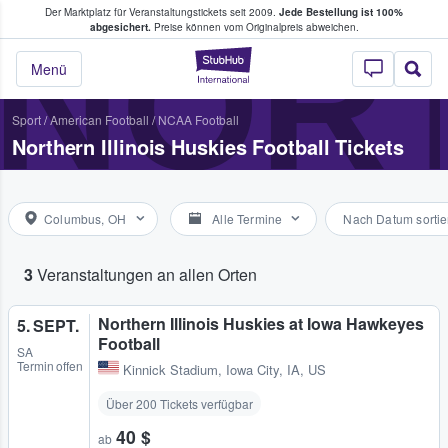
Der Marktplatz für Veranstaltungstickets seit 2009.
Jede Bestellung ist 100%
ans Tickets kaufen & verkaufen
NORT
abgesichert.
Preise können vom Originalpreis abweichen.
StubHub - Wo Fans
Menü
Sport
/
American Football
/
NCAA Football
Northern Illinois Huskies Football Tickets
Columbus, OH
Alle Termine
Nach Datum sortie
3
Veranstaltungen an allen Orten
Northern Illinois Huskies at Iowa Hawkeyes
5. SEPT.
Football
SA
Termin offen
Kinnick Stadium
,
Iowa City, IA, US
Über 200 Tickets verfügbar
40 $
ab