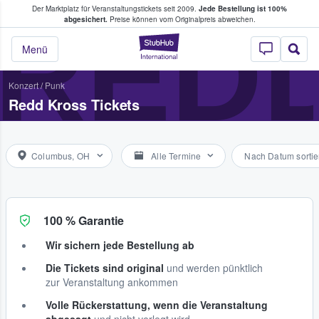
Der Marktplatz für Veranstaltungstickets seit 2009.
Jede Bestellung ist 100%
ans Tickets kaufen & verkaufen
RED
abgesichert.
Preise können vom Originalpreis abweichen.
StubHub - Wo Fans
Menü
Konzert
/
Punk
Redd Kross Tickets
Columbus, OH
Alle Termine
Nach Datum sortie
100 % Garantie
Wir sichern jede Bestellung ab
Die Tickets sind original
und werden pünktlich
zur Veranstaltung ankommen
Volle Rückerstattung, wenn die Veranstaltung