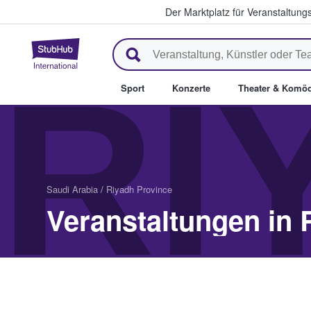
Der Marktplatz für Veranstaltungs
StubHub - Wo Fans Tickets kau
RI
Sport
Konzerte
Theater & Komöd
Saudi Arabia
/
Riyadh Province
Veranstaltungen in 