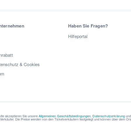
nternehmen
Haben Sie Fragen?
Hilfeportal
nrabatt
enschutz & Cookies
um
ite akzeptieren Sie unsere
Allgemeinen Geschäftsbedingungen
,
Datenschutzerklärung
un
r Verkäufer. Die Preise werden von den Ticketverkäufern festgelegt und können über dem Origi