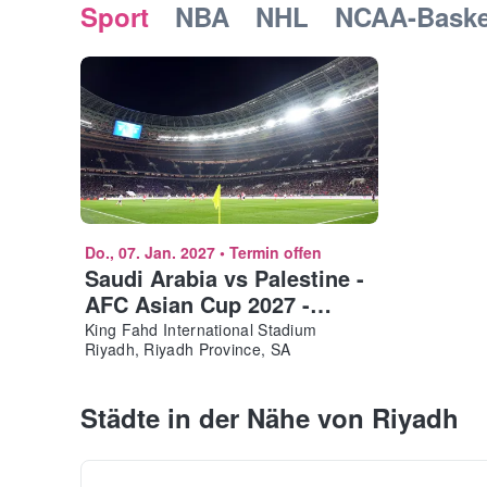
Sport
NBA
NHL
NCAA-Baske
Do., 07. Jan. 2027
•
Termin offen
Saudi Arabia vs Palestine -
AFC Asian Cup 2027 -
Group Stage - Match 1
King Fahd International Stadium
Riyadh, Riyadh Province, SA
Ticket
Städte in der Nähe von Riyadh