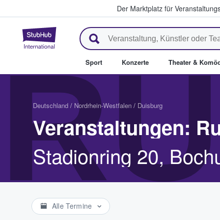
Der Marktplatz für Veranstaltungs
StubHub - Wo Fans Tickets kau
RU
Sport
Konzerte
Theater & Komöd
Deutschland
/
Nordrhein-Westfalen
/
Duisburg
Veranstaltungen: 
Stadionring 20, Boc
Alle Termine