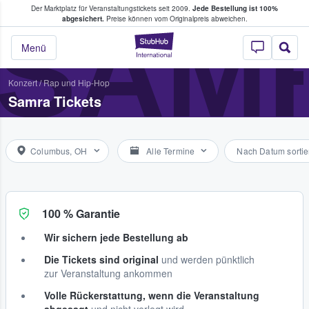
Der Marktplatz für Veranstaltungstickets seit 2009.
Jede Bestellung ist 100%
ans Tickets kaufen & verkaufen
SAM
abgesichert.
Preise können vom Originalpreis abweichen.
StubHub - Wo Fans
Menü
Konzert
/
Rap und Hip-Hop
Samra Tickets
Columbus, OH
Alle Termine
Nach Datum sortie
100 % Garantie
Wir sichern jede Bestellung ab
Die Tickets sind original
und werden pünktlich
zur Veranstaltung ankommen
Volle Rückerstattung, wenn die Veranstaltung