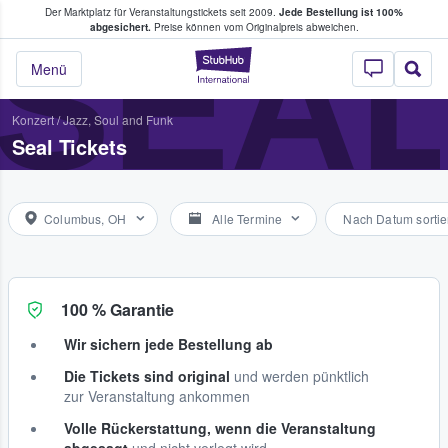
Der Marktplatz für Veranstaltungstickets seit 2009.
Jede Bestellung ist 100%
ans Tickets kaufen & verkaufen
SEA
abgesichert.
Preise können vom Originalpreis abweichen.
StubHub - Wo Fans
Menü
Konzert
/
Jazz, Soul and Funk
Seal Tickets
Columbus, OH
Alle Termine
Nach Datum sortie
100 % Garantie
Wir sichern jede Bestellung ab
Die Tickets sind original
und werden pünktlich
zur Veranstaltung ankommen
Volle Rückerstattung, wenn die Veranstaltung