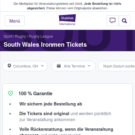
Der Marktplatz für Veranstaltungstickets seit 2009.
Jede Bestellung ist 100%
ans Tickets kaufen & verkaufen
SOU
abgesichert.
Preise können vom Originalpreis abweichen.
StubHub - Wo Fans
Menü
Sport
/
Rugby
/
Rugby League
South Wales Ironmen Tickets
Columbus, OH
Alle Termine
Nach Datum sortie
100 % Garantie
Wir sichern jede Bestellung ab
Die Tickets sind original
und werden pünktlich
zur Veranstaltung ankommen
Volle Rückerstattung, wenn die Veranstaltung