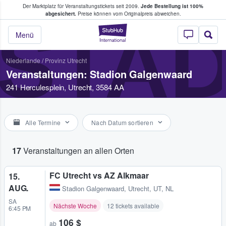
Der Marktplatz für Veranstaltungstickets seit 2009.
Jede Bestellung ist 100%
ans Tickets kaufen & verkaufen
abgesichert.
Preise können vom Originalpreis abweichen.
STA
StubHub - Wo Fans
Menü
Niederlande
/
Provinz Utrecht
Veranstaltungen: Stadion Galgenwaard
241 Herculesplein, Utrecht, 3584 AA
Alle Termine
Nach Datum sortieren
17
Veranstaltungen an allen Orten
FC Utrecht vs AZ Alkmaar
15.
AUG.
Stadion Galgenwaard
,
Utrecht, UT, NL
SA
Nächste Woche
12 tickets available
6:45 PM
106 $
ab