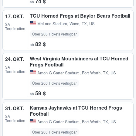
74 $
ab
TCU Horned Frogs at Baylor Bears Football
17. OKT.
McLane Stadium
,
Waco, TX, US
SA
Termin offen
Über 200 Tickets verfügbar
82 $
ab
West Virginia Mountaineers at TCU Horned
24. OKT.
Frogs Football
SA
Termin offen
Amon G Carter Stadium
,
Fort Worth, TX, US
Über 200 Tickets verfügbar
59 $
ab
Kansas Jayhawks at TCU Horned Frogs
31. OKT.
Football
SA
Termin offen
Amon G Carter Stadium
,
Fort Worth, TX, US
Über 200 Tickets verfügbar