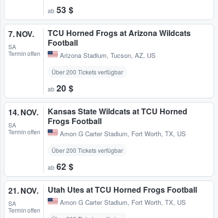
53 $
ab
TCU Horned Frogs at Arizona Wildcats
7. NOV.
Football
SA
Termin offen
Arizona Stadium
,
Tucson, AZ, US
Über 200 Tickets verfügbar
20 $
ab
Kansas State Wildcats at TCU Horned
14. NOV.
Frogs Football
SA
Termin offen
Amon G Carter Stadium
,
Fort Worth, TX, US
Über 200 Tickets verfügbar
62 $
ab
Utah Utes at TCU Horned Frogs Football
21. NOV.
Amon G Carter Stadium
,
Fort Worth, TX, US
SA
Termin offen