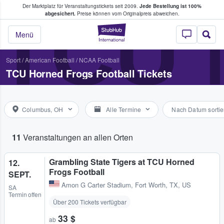
Der Marktplatz für Veranstaltungstickets seit 2009.
Jede Bestellung ist 100%
ans Tickets kaufen & verkaufen
TCU
abgesichert.
Preise können vom Originalpreis abweichen.
StubHub - Wo Fans
Menü
Sport
/
American Football
/
NCAA Football
TCU Horned Frogs Football Tickets
Columbus, OH
Alle Termine
Nach Datum sortie
11
Veranstaltungen an allen Orten
Grambling State Tigers at TCU Horned
12.
Frogs Football
SEPT.
Amon G Carter Stadium
,
Fort Worth, TX, US
SA
Termin offen
Über 200 Tickets verfügbar
33 $
ab