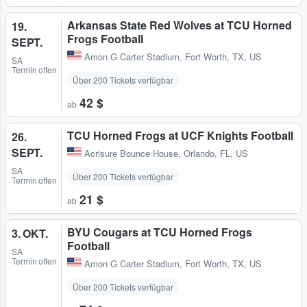
Arkansas State Red Wolves at TCU Horned
19.
Frogs Football
SEPT.
Amon G Carter Stadium
,
Fort Worth, TX, US
SA
Termin offen
Über 200 Tickets verfügbar
42 $
ab
TCU Horned Frogs at UCF Knights Football
26.
SEPT.
Acrisure Bounce House
,
Orlando, FL, US
SA
Über 200 Tickets verfügbar
Termin offen
21 $
ab
BYU Cougars at TCU Horned Frogs
3. OKT.
Football
SA
Termin offen
Amon G Carter Stadium
,
Fort Worth, TX, US
Über 200 Tickets verfügbar