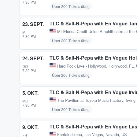
7:30 PM
Über 200 Tickets übrig
TLC & Salt-N-Pepa with En Vogue Ta
23. SEPT.
MidFlorida Credit Union Amphitheatre at the 
MI
7:30 PM
Über 200 Tickets übrig
TLC & Salt-N-Pepa with En Vogue Ho
24. SEPT.
Hard Rock Live - Hollywood
,
Hollywood, FL,
DO
7:30 PM
Über 200 Tickets übrig
TLC & Salt-N-Pepa with En Vogue Irv
5. OKT.
The Pavilion at Toyota Music Factory
,
Irving
MO
7:30 PM
Über 200 Tickets übrig
TLC & Salt-N-Pepa with En Vogue La
9. OKT.
Fontainebleau
,
Las Vegas, Nevada, US
FR