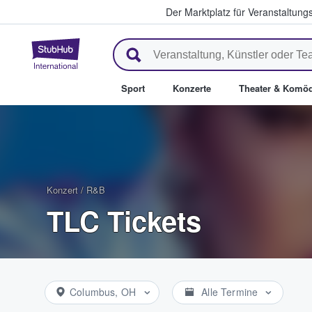
Der Marktplatz für Veranstaltungs
StubHub - Wo Fans Tickets kau
Sport
Konzerte
Theater & Komöd
Konzert
/
R&B
TLC Tickets
Columbus, OH
Alle Termine