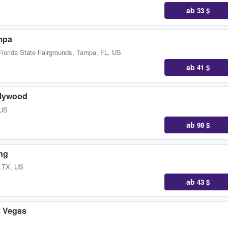
ab
33 $
mpa
Florida State Fairgrounds
,
Tampa, FL, US
ab
41 $
llywood
 US
ab
98 $
ing
, TX, US
ab
43 $
s Vegas