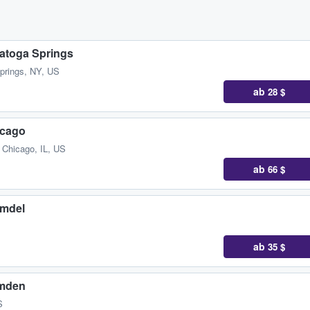
atoga Springs
prings, NY, US
ab
28 $
icago
,
Chicago, IL, US
ab
66 $
lmdel
ab
35 $
amden
S