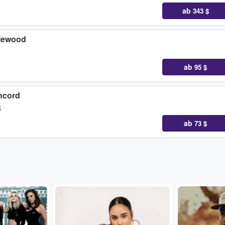
ab
343 $
glewood
ab
95 $
ncord
S
ab
73 $
...
...