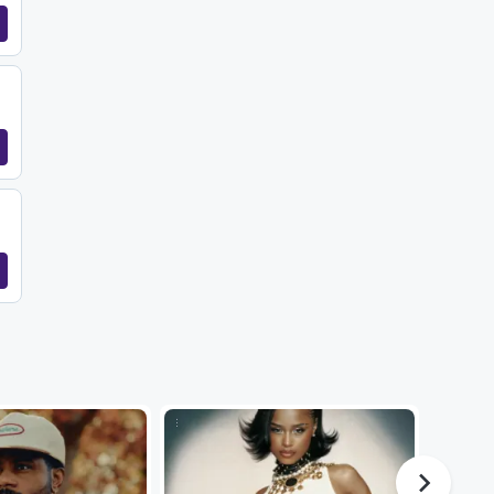
...
...