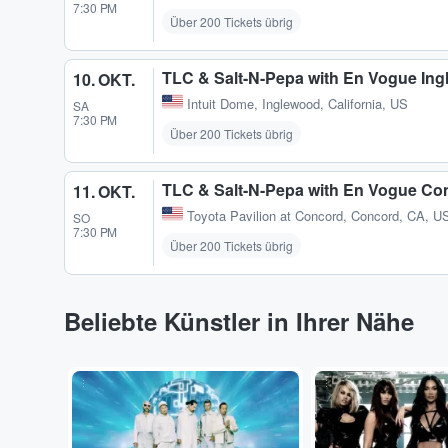
7:30 PM
Über 200 Tickets übrig
TLC & Salt-N-Pepa with En Vogue In
10. OKT.
Intuit Dome
,
Inglewood, California, US
SA
7:30 PM
Über 200 Tickets übrig
TLC & Salt-N-Pepa with En Vogue Co
11. OKT.
Toyota Pavilion at Concord
,
Concord, CA, U
SO
7:30 PM
Über 200 Tickets übrig
Beliebte Künstler in Ihrer Nähe
...
...