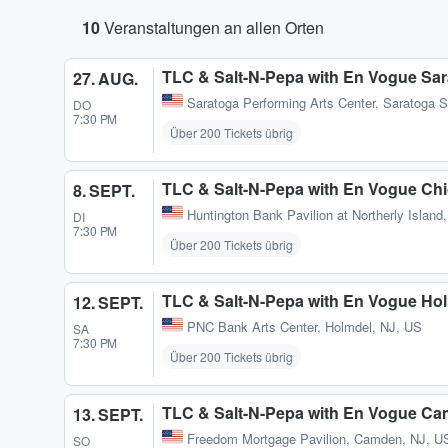
10
Veranstaltungen an allen Orten
TLC & Salt-N-Pepa with En Vogue Sar
27. AUG.
Saratoga Performing Arts Center
,
Saratoga S
DO
7:30 PM
Über 200 Tickets übrig
TLC & Salt-N-Pepa with En Vogue Ch
8. SEPT.
Huntington Bank Pavilion at Northerly Island
DI
7:30 PM
Über 200 Tickets übrig
TLC & Salt-N-Pepa with En Vogue Ho
12. SEPT.
PNC Bank Arts Center
,
Holmdel, NJ, US
SA
7:30 PM
Über 200 Tickets übrig
TLC & Salt-N-Pepa with En Vogue C
13. SEPT.
Freedom Mortgage Pavilion
,
Camden, NJ, U
SO