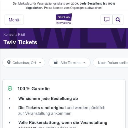
Der Marktplatz für Veranstaltungstickets seit 2009.
Jede Bestellung ist 100%
ans Tickets kaufen & verkaufen
TWL
abgesichert.
Preise können vom Originalpreis abweichen.
StubHub - Wo Fans
Menü
Konzert
/
R&B
Twlv Tickets
Columbus, OH
Alle Termine
Nach Datum sortie
100 % Garantie
Wir sichern jede Bestellung ab
Die Tickets sind original
und werden pünktlich
zur Veranstaltung ankommen
Volle Rückerstattung, wenn die Veranstaltung