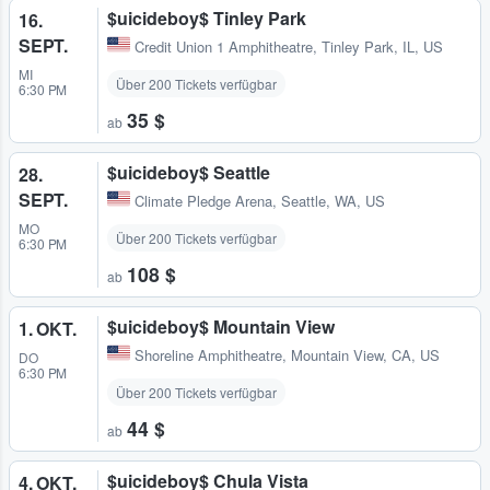
$uicideboy$ Tinley Park
16.
SEPT.
Credit Union 1 Amphitheatre
,
Tinley Park, IL, US
MI
Über 200 Tickets verfügbar
6:30 PM
35 $
ab
$uicideboy$ Seattle
28.
SEPT.
Climate Pledge Arena
,
Seattle, WA, US
MO
Über 200 Tickets verfügbar
6:30 PM
108 $
ab
$uicideboy$ Mountain View
1. OKT.
Shoreline Amphitheatre
,
Mountain View, CA, US
DO
6:30 PM
Über 200 Tickets verfügbar
44 $
ab
$uicideboy$ Chula Vista
4. OKT.