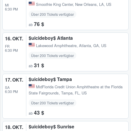
Smoothie King Center
,
New Orleans, LA, US
MI
6:30 PM
Über 200 Tickets verfügbar
76 $
ab
$uicideboy$ Atlanta
16. OKT.
Lakewood Amphitheatre
,
Atlanta, GA, US
FR
6:30 PM
Über 200 Tickets verfügbar
31 $
ab
$uicideboy$ Tampa
17. OKT.
MidFlorida Credit Union Amphitheatre at the Florida
SA
6:30 PM
State Fairgrounds
,
Tampa, FL, US
Über 200 Tickets verfügbar
43 $
ab
$uicideboy$ Sunrise
18. OKT.