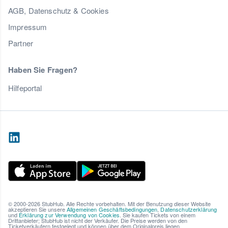
AGB, Datenschutz & Cookies
Impressum
Partner
Haben Sie Fragen?
Hilfeportal
© 2000-2026 StubHub. Alle Rechte vorbehalten. Mit der Benutzung dieser Website
akzeptieren Sie unsere
Allgemeinen Geschäftsbedingungen
,
Datenschutzerklärung
und
Erklärung zur Verwendung von Cookies
. Sie kaufen Tickets von einem
Drittanbieter; StubHub ist nicht der Verkäufer. Die Preise werden von den
Ticketverkäufern festgelegt und können über dem Originalpreis liegen.