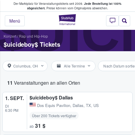
Der Marktplatz für Veranstaltungstickets seit 2009.
Jede Bestellung ist 100%
ans Tickets kaufen & verkaufen
$UIC
abgesichert.
Preise können vom Originalpreis abweichen.
StubHub - Wo Fans
Menü
Konzert
/
Rap und Hip-Hop
$uicideboy$ Tickets
Columbus, OH
Alle Termine
Nach Datum sortie
11
Veranstaltungen an allen Orten
$uicideboy$ Dallas
1. SEPT.
Dos Equis Pavilion
,
Dallas, TX, US
DI
6:30 PM
Über 200 Tickets verfügbar
31 $
ab