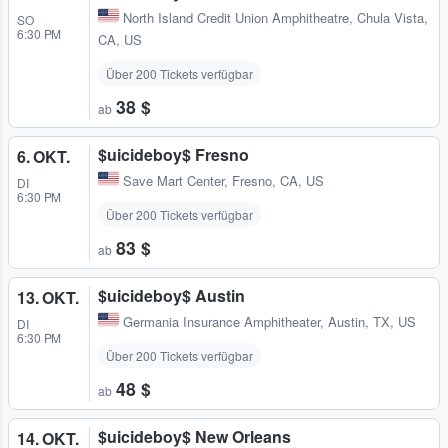
North Island Credit Union Amphitheatre
,
Chula Vista,
SO
6:30 PM
CA, US
Über 200 Tickets verfügbar
38 $
ab
$uicideboy$ Fresno
6. OKT.
Save Mart Center
,
Fresno, CA, US
DI
6:30 PM
Über 200 Tickets verfügbar
83 $
ab
$uicideboy$ Austin
13. OKT.
Germania Insurance Amphitheater
,
Austin, TX, US
DI
6:30 PM
Über 200 Tickets verfügbar
48 $
ab
$uicideboy$ New Orleans
14. OKT.