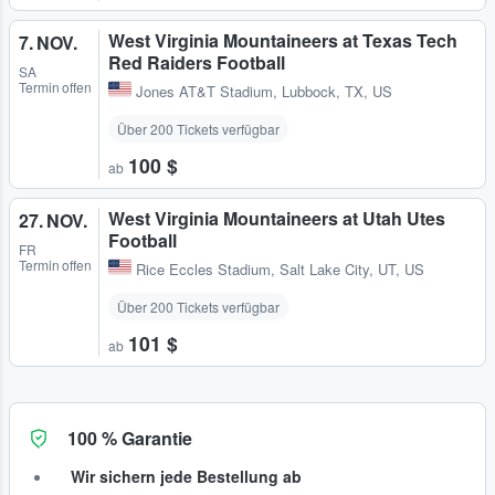
West Virginia Mountaineers at Texas Tech
7. NOV.
Red Raiders Football
SA
Termin offen
Jones AT&T Stadium
,
Lubbock, TX, US
Über 200 Tickets verfügbar
100 $
ab
West Virginia Mountaineers at Utah Utes
27. NOV.
Football
FR
Termin offen
Rice Eccles Stadium
,
Salt Lake City, UT, US
Über 200 Tickets verfügbar
101 $
ab
100 % Garantie
Wir sichern jede Bestellung ab