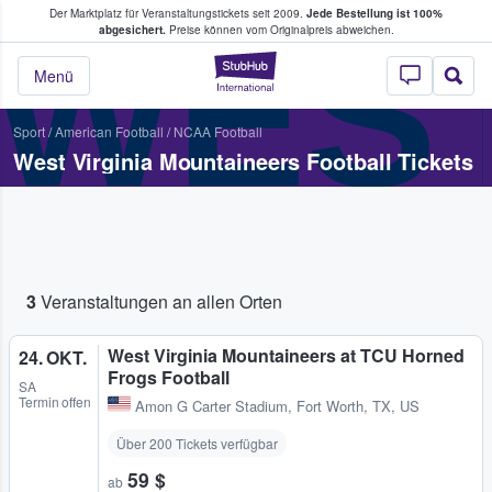
Der Marktplatz für Veranstaltungstickets seit 2009.
Jede Bestellung ist 100%
ans Tickets kaufen & verkaufen
WEST
abgesichert.
Preise können vom Originalpreis abweichen.
StubHub - Wo Fans
Menü
Sport
/
American Football
/
NCAA Football
West Virginia Mountaineers Football Tickets
3
Veranstaltungen an allen Orten
West Virginia Mountaineers at TCU Horned
24. OKT.
Frogs Football
SA
Termin offen
Amon G Carter Stadium
,
Fort Worth, TX, US
Über 200 Tickets verfügbar
59 $
ab