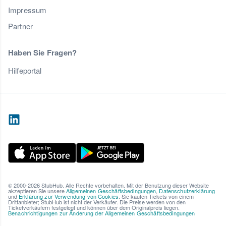
Impressum
Partner
Haben Sie Fragen?
Hilfeportal
© 2000-2026 StubHub. Alle Rechte vorbehalten. Mit der Benutzung dieser Website
akzeptieren Sie unsere
Allgemeinen Geschäftsbedingungen
,
Datenschutzerklärung
und
Erklärung zur Verwendung von Cookies
. Sie kaufen Tickets von einem
Drittanbieter; StubHub ist nicht der Verkäufer. Die Preise werden von den
Ticketverkäufern festgelegt und können über dem Originalpreis liegen.
Benachrichtigungen zur Änderung der Allgemeinen Geschäftsbedingungen