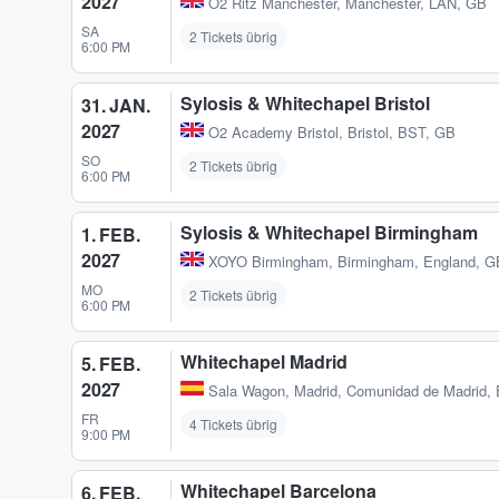
2027
O2 Ritz Manchester
,
Manchester, LAN, GB
SA
2 Tickets übrig
6:00 PM
Sylosis & Whitechapel Bristol
31. JAN.
2027
O2 Academy Bristol
,
Bristol, BST, GB
SO
2 Tickets übrig
6:00 PM
Sylosis & Whitechapel Birmingham
1. FEB.
2027
XOYO Birmingham
,
Birmingham, England, G
MO
2 Tickets übrig
6:00 PM
Whitechapel Madrid
5. FEB.
2027
Sala Wagon
,
Madrid, Comunidad de Madrid,
FR
4 Tickets übrig
9:00 PM
Whitechapel Barcelona
6. FEB.