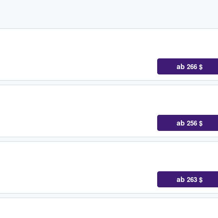
ab
266 $
ab
256 $
ab
263 $