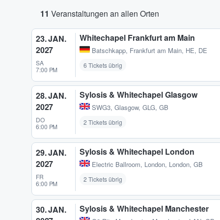
11
Veranstaltungen an allen Orten
Whitechapel Frankfurt am Main
23. JAN.
2027
Batschkapp
,
Frankfurt am Main, HE, DE
SA
6 Tickets übrig
7:00 PM
Sylosis & Whitechapel Glasgow
28. JAN.
2027
SWG3
,
Glasgow, GLG, GB
DO
2 Tickets übrig
6:00 PM
Sylosis & Whitechapel London
29. JAN.
2027
Electric Ballroom
,
London, London, GB
FR
2 Tickets übrig
6:00 PM
Sylosis & Whitechapel Manchester
30. JAN.