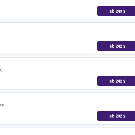
ab
249 $
ab
242 $
B
ab
242 $
 ES
ab
202 $