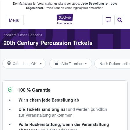
Der Marktplatz für Veranstaltungstickets seit 2009.
Jede Bestellung ist 100%
ans Tickets kaufen & verkaufen
20TH
abgesichert.
Preise können vom Originalpreis abweichen.
StubHub - Wo Fans
Menü
Konzert
/
Other Concerts
20th Century Percussion Tickets
Columbus, OH
Alle Termine
Nach Datum sortie
100 % Garantie
Wir sichern jede Bestellung ab
Die Tickets sind original
und werden pünktlich
zur Veranstaltung ankommen
Volle Rückerstattung, wenn die Veranstaltung