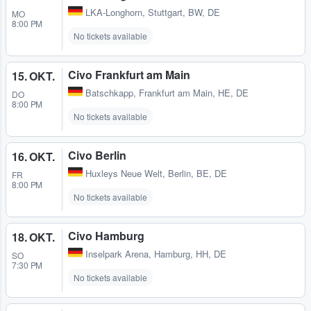
LKA-Longhorn
,
Stuttgart, BW, DE
MO
8:00 PM
No tickets available
Civo Frankfurt am Main
15. OKT.
Batschkapp
,
Frankfurt am Main, HE, DE
DO
8:00 PM
No tickets available
Civo Berlin
16. OKT.
Huxleys Neue Welt
,
Berlin, BE, DE
FR
8:00 PM
No tickets available
Civo Hamburg
18. OKT.
Inselpark Arena
,
Hamburg, HH, DE
SO
7:30 PM
No tickets available