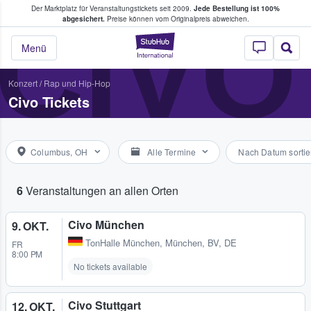
Der Marktplatz für Veranstaltungstickets seit 2009.
Jede Bestellung ist 100%
ans Tickets kaufen & verkaufen
CIVO
abgesichert.
Preise können vom Originalpreis abweichen.
StubHub - Wo Fans
Menü
Konzert
/
Rap und Hip-Hop
Civo Tickets
Columbus, OH
Alle Termine
Nach Datum sortie
6
Veranstaltungen an allen Orten
Civo München
9. OKT.
TonHalle München
,
München, BV, DE
FR
8:00 PM
No tickets available
Civo Stuttgart
12. OKT.