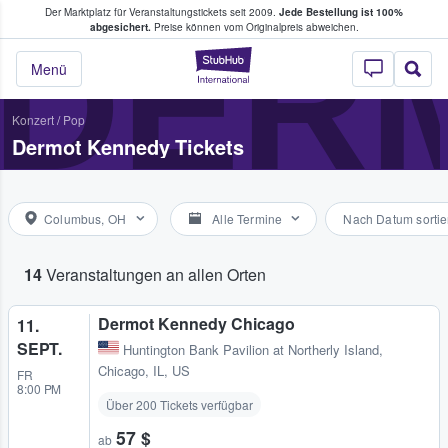
Der Marktplatz für Veranstaltungstickets seit 2009.
Jede Bestellung ist 100%
ans Tickets kaufen & verkaufen
DER
abgesichert.
Preise können vom Originalpreis abweichen.
StubHub - Wo Fans
Menü
Konzert
/
Pop
Dermot Kennedy Tickets
Columbus, OH
Alle Termine
Nach Datum sortie
14
Veranstaltungen an allen Orten
Dermot Kennedy Chicago
11.
SEPT.
Huntington Bank Pavilion at Northerly Island
,
Chicago, IL, US
FR
8:00 PM
Über 200 Tickets verfügbar
57 $
ab