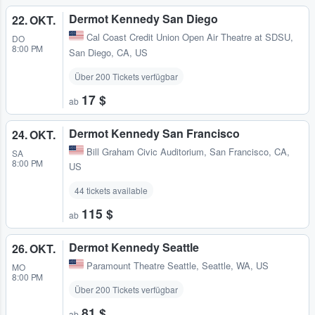
Dermot Kennedy San Diego
22. OKT.
Cal Coast Credit Union Open Air Theatre at SDSU
,
DO
8:00 PM
San Diego, CA, US
Über 200 Tickets verfügbar
17 $
ab
Dermot Kennedy San Francisco
24. OKT.
Bill Graham Civic Auditorium
,
San Francisco, CA,
SA
8:00 PM
US
44 tickets available
115 $
ab
Dermot Kennedy Seattle
26. OKT.
Paramount Theatre Seattle
,
Seattle, WA, US
MO
8:00 PM
Über 200 Tickets verfügbar
81 $
ab