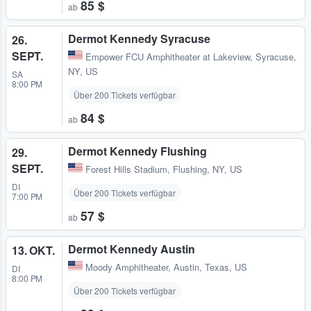
85 $
ab
Dermot Kennedy Syracuse
26.
SEPT.
Empower FCU Amphitheater at Lakeview
,
Syracuse,
NY, US
SA
8:00 PM
Über 200 Tickets verfügbar
84 $
ab
Dermot Kennedy Flushing
29.
SEPT.
Forest Hills Stadium
,
Flushing, NY, US
DI
Über 200 Tickets verfügbar
7:00 PM
57 $
ab
Dermot Kennedy Austin
13. OKT.
Moody Amphitheater
,
Austin, Texas, US
DI
8:00 PM
Über 200 Tickets verfügbar