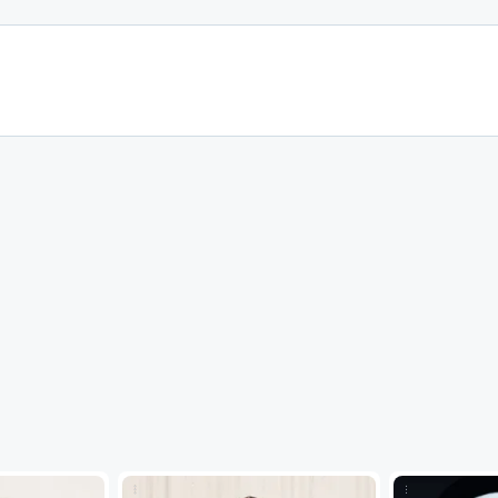
...
...