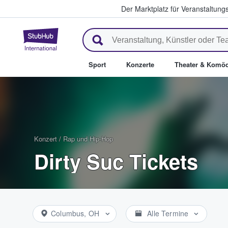
Der Marktplatz für Veranstaltungs
StubHub - Wo Fans Tickets kau
Sport
Konzerte
Theater & Komöd
Konzert
/
Rap und Hip-Hop
Dirty Suc Tickets
Columbus, OH
Alle Termine