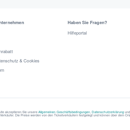
nternehmen
Haben Sie Fragen?
Hilfeportal
nrabatt
enschutz & Cookies
um
ite akzeptieren Sie unsere
Allgemeinen Geschäftsbedingungen
,
Datenschutzerklärung
un
r Verkäufer. Die Preise werden von den Ticketverkäufern festgelegt und können über dem Origi