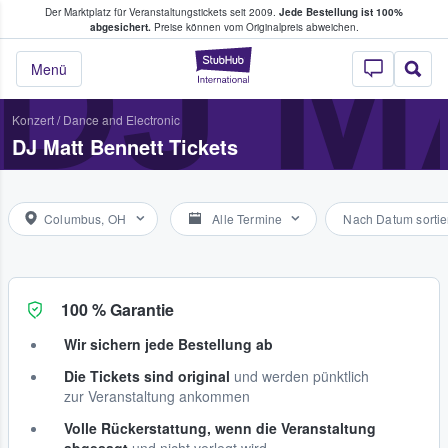
Der Marktplatz für Veranstaltungstickets seit 2009.
Jede Bestellung ist 100%
ans Tickets kaufen & verkaufen
DJ M
abgesichert.
Preise können vom Originalpreis abweichen.
StubHub - Wo Fans
Menü
Konzert
/
Dance and Electronic
DJ Matt Bennett Tickets
Columbus, OH
Alle Termine
Nach Datum sortie
100 % Garantie
Wir sichern jede Bestellung ab
Die Tickets sind original
und werden pünktlich
zur Veranstaltung ankommen
Volle Rückerstattung, wenn die Veranstaltung