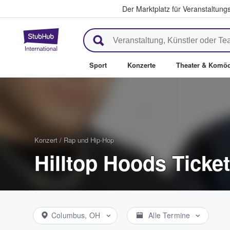
Der Marktplatz für Veranstaltungs
StubHub - Wo Fans Tickets kau
Sport
Konzerte
Theater & Komöd
Konzert
/
Rap und Hip-Hop
Hilltop Hoods Ticke
Columbus, OH
Alle Termine