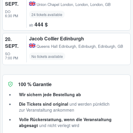
SEPT.
Union Chapel London
,
London, London, GB
DO
24 tickets available
6:30 PM
444 $
ab
Jacob Collier Edinburgh
20.
SEPT.
Queens Hall Edinburgh
,
Edinburgh, Edinburgh, GB
SO
No tickets available
7:00 PM
100 % Garantie
Wir sichern jede Bestellung ab
Die Tickets sind original
und werden pünktlich
zur Veranstaltung ankommen
Volle Rückerstattung, wenn die Veranstaltung
abgesagt
und nicht verlegt wird