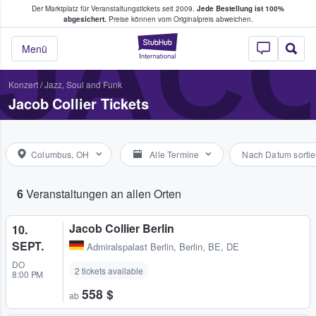
Der Marktplatz für Veranstaltungstickets seit 2009.
Jede Bestellung ist 100%
ans Tickets kaufen & verkaufen
JACO
abgesichert.
Preise können vom Originalpreis abweichen.
StubHub - Wo Fans
Menü
Konzert
/
Jazz, Soul and Funk
Jacob Collier Tickets
Columbus, OH
Alle Termine
Nach Datum sortie
6
Veranstaltungen an allen Orten
Jacob Collier Berlin
10.
SEPT.
Admiralspalast Berlin
,
Berlin, BE, DE
DO
2 tickets available
8:00 PM
558 $
ab