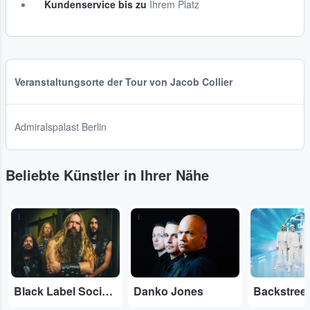
Kundenservice bis zu
Ihrem Platz
Veranstaltungsorte der Tour von Jacob Collier
Admiralspalast Berlin
Beliebte Künstler in Ihrer Nähe
...
...
...
Black Label Society
Danko Jones
Backstree