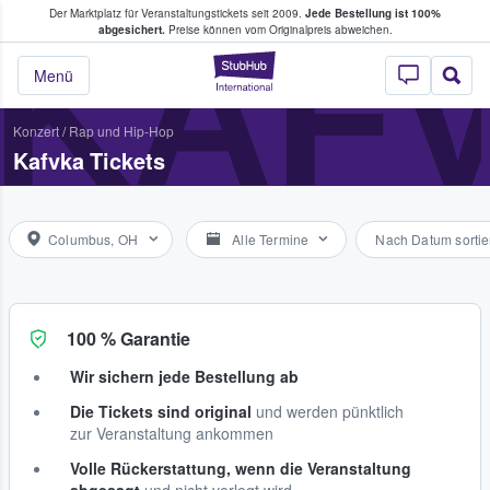
Der Marktplatz für Veranstaltungstickets seit 2009.
Jede Bestellung ist 100%
ans Tickets kaufen & verkaufen
KAF
abgesichert.
Preise können vom Originalpreis abweichen.
StubHub - Wo Fans
Menü
Konzert
/
Rap und Hip-Hop
Kafvka Tickets
Columbus, OH
Alle Termine
Nach Datum sortie
100 % Garantie
Wir sichern jede Bestellung ab
Die Tickets sind original
und werden pünktlich
zur Veranstaltung ankommen
Volle Rückerstattung, wenn die Veranstaltung