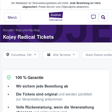
Der Marktplatz für Veranstaltungstickets seit 2009.
Jede Bestellung ist 100%
ans Tickets kaufen & verkaufen
KOJE
abgesichert.
Preise können vom Originalpreis abweichen.
StubHub - Wo Fans
Menü
Konzert
/
Rap und Hip-Hop
Kojey Radical Tickets
Columbus, OH
Alle Termine
Nach Datum sortie
100 % Garantie
Wir sichern jede Bestellung ab
Die Tickets sind original
und werden pünktlich
zur Veranstaltung ankommen
Volle Rückerstattung, wenn die Veranstaltung