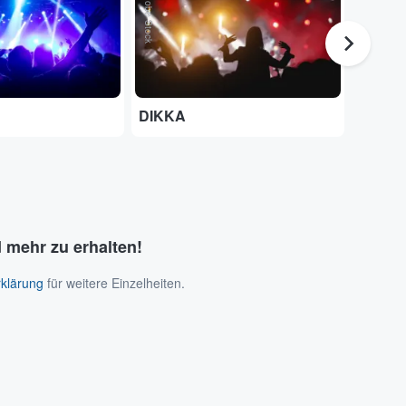
Adobe Stock
Adobe Stock
DIKKA
Forced
 mehr zu erhalten!
klärung
für weitere Einzelheiten.