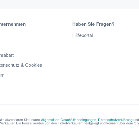
nternehmen
Haben Sie Fragen?
Hilfeportal
nrabatt
enschutz & Cookies
um
ite akzeptieren Sie unsere
Allgemeinen Geschäftsbedingungen
,
Datenschutzerklärung
un
r Verkäufer. Die Preise werden von den Ticketverkäufern festgelegt und können über dem Origi