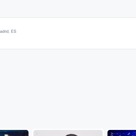
adrid, ES
...