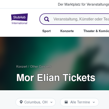
Der Marktplatz für Veranstaltungs
StubHub - Wo Fans Tickets kau
Sport
Konzerte
Theater & Komöd
Konzert
/
Other Concerts
Mor Elian Tickets
Columbus, OH
Alle Termine