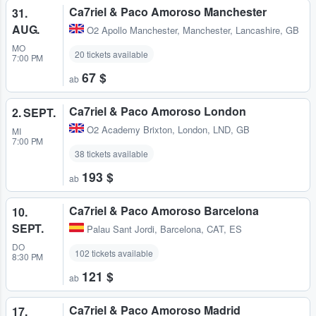
Ca7riel & Paco Amoroso Manchester
31.
AUG.
O2 Apollo Manchester
,
Manchester, Lancashire, GB
MO
20 tickets available
7:00 PM
67 $
ab
Ca7riel & Paco Amoroso London
2. SEPT.
O2 Academy Brixton
,
London, LND, GB
MI
7:00 PM
38 tickets available
193 $
ab
Ca7riel & Paco Amoroso Barcelona
10.
SEPT.
Palau Sant Jordi
,
Barcelona, CAT, ES
DO
102 tickets available
8:30 PM
121 $
ab
Ca7riel & Paco Amoroso Madrid
17.