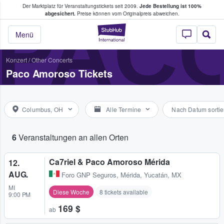
Der Marktplatz für Veranstaltungstickets seit 2009.
Jede Bestellung ist 100%
ans Tickets kaufen & verkaufen
PAC
abgesichert.
Preise können vom Originalpreis abweichen.
StubHub - Wo Fans
Menü
Konzert
/
Other Concerts
Paco Amoroso Tickets
Columbus, OH
Alle Termine
Nach Datum sortie
6
Veranstaltungen an allen Orten
Ca7riel & Paco Amoroso Mérida
12.
AUG.
Foro GNP Seguros
,
Mérida, Yucatán, MX
MI
Diese Woche
8 tickets available
9:00 PM
169 $
ab