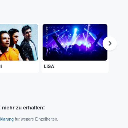
Adobe Stock
...
ri
LiSA
The Pr
 mehr zu erhalten!
klärung
für weitere Einzelheiten.