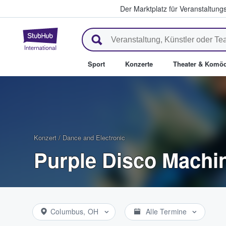
Der Marktplatz für Veranstaltungs
StubHub - Wo Fans Tickets kau
Sport
Konzerte
Theater & Komöd
Konzert
/
Dance and Electronic
Purple Disco Machin
Columbus, OH
Alle Termine