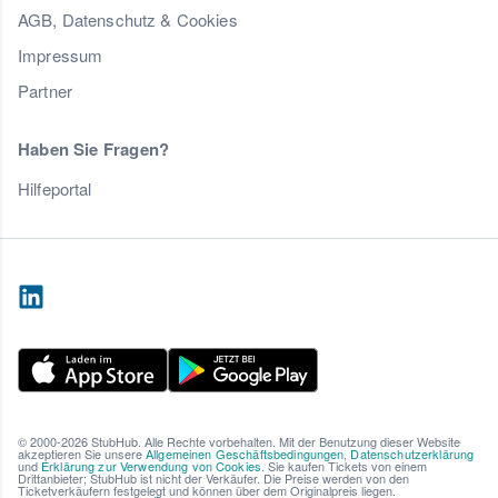
AGB, Datenschutz & Cookies
Impressum
Partner
Haben Sie Fragen?
Hilfeportal
© 2000-2026 StubHub. Alle Rechte vorbehalten. Mit der Benutzung dieser Website
akzeptieren Sie unsere
Allgemeinen Geschäftsbedingungen
,
Datenschutzerklärung
und
Erklärung zur Verwendung von Cookies
. Sie kaufen Tickets von einem
Drittanbieter; StubHub ist nicht der Verkäufer. Die Preise werden von den
Ticketverkäufern festgelegt und können über dem Originalpreis liegen.