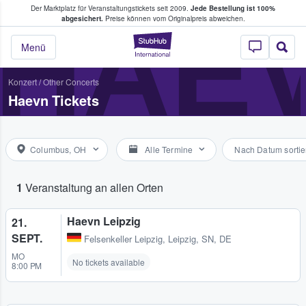
Der Marktplatz für Veranstaltungstickets seit 2009.
Jede Bestellung ist 100%
ans Tickets kaufen & verkaufen
HAE
abgesichert.
Preise können vom Originalpreis abweichen.
StubHub - Wo Fans
Menü
Konzert
/
Other Concerts
Haevn Tickets
Columbus, OH
Alle Termine
Nach Datum sortie
1
Veranstaltung an allen Orten
Haevn Leipzig
21.
SEPT.
Felsenkeller Leipzig
,
Leipzig, SN, DE
MO
No tickets available
8:00 PM