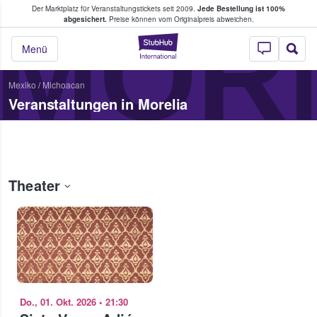
Der Marktplatz für Veranstaltungstickets seit 2009.
Jede Bestellung ist 100%
ans Tickets kaufen & verkaufen
MOR
abgesichert.
Preise können vom Originalpreis abweichen.
StubHub - Wo Fans
Menü
Mexiko
/
Michoacan
Veranstaltungen in Morelia
Theater
Do., 01. Okt. 2026
•
21:30