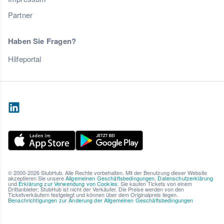
Partner
Haben Sie Fragen?
Hilfeportal
© 2000-2026 StubHub. Alle Rechte vorbehalten. Mit der Benutzung dieser Website
akzeptieren Sie unsere
Allgemeinen Geschäftsbedingungen
,
Datenschutzerklärung
und
Erklärung zur Verwendung von Cookies
. Sie kaufen Tickets von einem
Drittanbieter; StubHub ist nicht der Verkäufer. Die Preise werden von den
Ticketverkäufern festgelegt und können über dem Originalpreis liegen.
Benachrichtigungen zur Änderung der Allgemeinen Geschäftsbedingungen