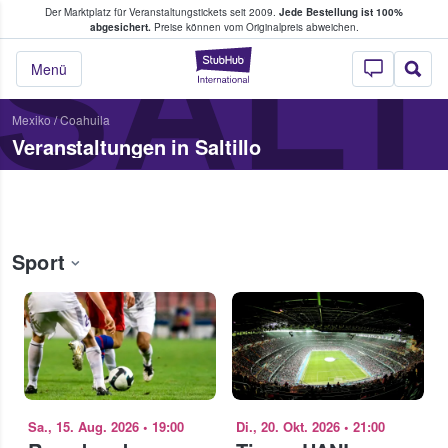
Der Marktplatz für Veranstaltungstickets seit 2009.
Jede Bestellung ist 100%
ans Tickets kaufen & verkaufen
SALT
abgesichert.
Preise können vom Originalpreis abweichen.
StubHub - Wo Fans
Menü
Mexiko
/
Coahuila
Veranstaltungen in Saltillo
Sport
Sa., 15. Aug. 2026
•
19:00
Di., 20. Okt. 2026
•
21:00