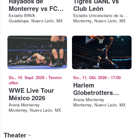
Rayados de
Tigres UANL vs
Monterrey vs FC
Club León
Juárez Bravos
Estadio BBVA
Estadio Universitario de la Universidad Autónoma de Nuevo León - El Volcán
Guadalupe, Nuevo León, MX
Monterrey, Nuevo León, MX
Do., 10. Sept. 2026
•
Termin
So., 11. Okt. 2026
•
17:00
offen
Harlem
WWE Live Tour
Globetrotters
México 2026
Monterrey
Arena Monterrey
Arena Monterrey
Monterrey, Nuevo León, MX
Monterrey, Nuevo León, MX
Theater