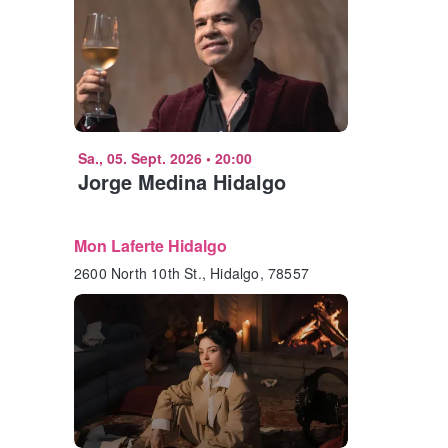
Sa., 05. Sept. 2026
•
20:00
Jorge Medina Hidalgo
Mon Laferte Hidalgo
2600 North 10th St., Hidalgo, 78557