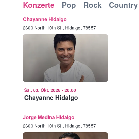
Konzerte
Pop
Rock
Country
Chayanne Hidalgo
2600 North 10th St., Hidalgo, 78557
Sa., 03. Okt. 2026
•
20:00
Chayanne Hidalgo
Jorge Medina Hidalgo
2600 North 10th St., Hidalgo, 78557