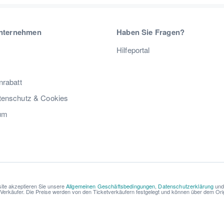
nternehmen
Haben Sie Fragen?
Hilfeportal
nrabatt
enschutz & Cookies
um
ite akzeptieren Sie unsere
Allgemeinen Geschäftsbedingungen
,
Datenschutzerklärung
un
r Verkäufer. Die Preise werden von den Ticketverkäufern festgelegt und können über dem Origi