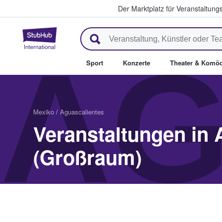
Der Marktplatz für Veranstaltungs
StubHub - Wo Fans Tickets kau
AG
Sport
Konzerte
Theater & Komöd
Mexiko
/
Aguascalientes
Veranstaltungen in 
(Großraum)